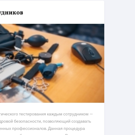
удников
ического тестирования каждым сотрудником —
дровой безопасности, позволяющий создавать
венных профессионалов. Данная процедура