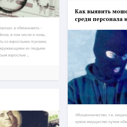
Как выявить моше
среди персонала 
хорошо, а обманывать –
йное, в том числе и ложь,
ть со взрослыми лгунами,
 окружающими их людьми
ым взрослые ...
«Мошенничество, т.е. хище
чужое имущество путем обм