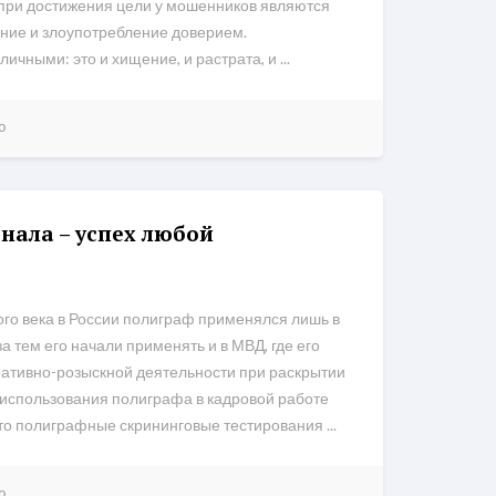
при достижения цели у мошенников являются
ение и злоупотребление доверием.
чными: это и хищение, и растрата, и ...
ю
нала – успех любой
го века в России полиграф применялся лишь в
а тем его начали применять и в МВД, где его
еративно-розыскной деятельности при раскрытии
 использования полиграфа в кадровой работе
что полиграфные скрининговые тестирования ...
ю