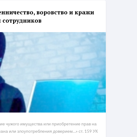
нничество, воровство и кражи
и сотрудников
ние чужого имущества или приобретение прав на
ана или злоупотребления доверием…» ст. 159 УК