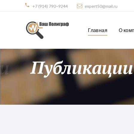
+7 (914) 790–9244
expert50@mail.ru
Главная
О ком
и
Публикации