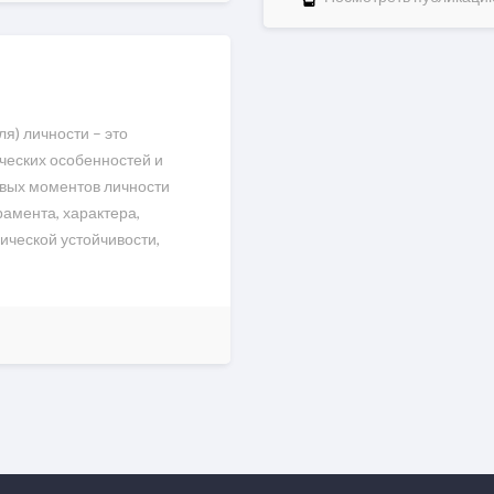
я) личности – это
ческих особенностей и
евых моментов личности
рамента, характера,
ической устойчивости,