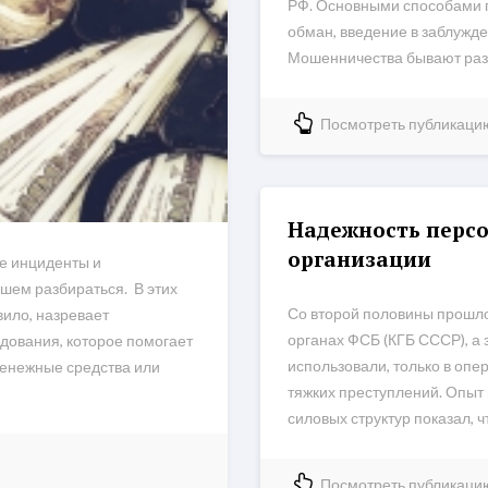
РФ. Основными способами 
обман, введение в заблужд
Мошенничества бывают разли
Посмотреть публикаци
Надежность персо
организации
е инциденты и
шем разбираться. В этих
Со второй половины прошло
вило, назревает
органах ФСБ (КГБ СССР), а з
дования, которое помогает
использовали, только в оп
денежные средства или
тяжких преступлений. Опыт
силовых структур показал, 
Посмотреть публикаци