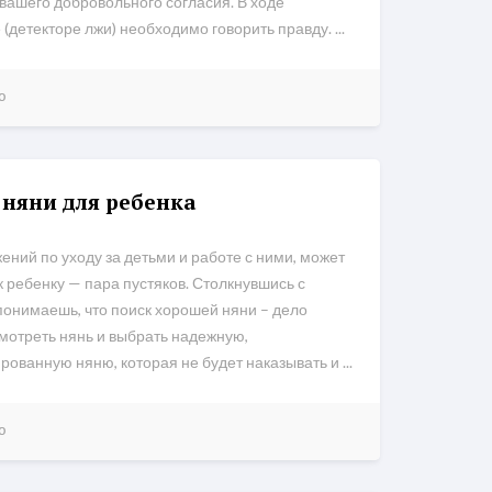
 вашего добровольного согласия. В ходе
(детекторе лжи) необходимо говорить правду. ...
ю
няни для ребенка
ний по уходу за детьми и работе с ними, может
к ребенку — пара пустяков. Столкнувшись с
понимаешь, что поиск хорошей няни – дело
мотреть нянь и выбрать надежную,
ванную няню, которая не будет наказывать и ...
ю