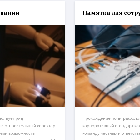
овании
Памятка для сотр
ествует ряд
Прохождение полиграфолог
ли относительный характер.
корпоративный стандарт ка
ими возможность
команду честных и ответст